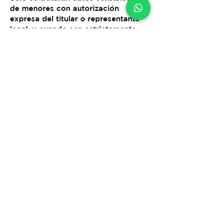
de menores con autorización
expresa del titular o representante
legal, y cuando sea estrictamente
necesario para el desarrollo de
actividades legítimas de la empresa.
7. Seguridad de la Información
La empresa adopta medidas
técnicas, humanas y administrativas
razonables para proteger los datos
personales de accesos no
autorizados, pérdida, alteración o
uso indebido.”
Contacto
Bogotá - Colombia
+57 314
8254951