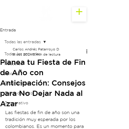
Entrada
Todas las entradas
Carlos Andrés Patarroyo D
Todas las entradas
9 oct 2024
3 min de lectura
Planea tu Fiesta de Fin
Nosotros
de Año con
Licores
Anticipación: Consejos
Experiencias
para No Dejar Nada al
Casos de éxito
Azar
Corporativo
Las fiestas de fin de año son una 
tradición muy esperada por los 
colombianos. Es un momento para 